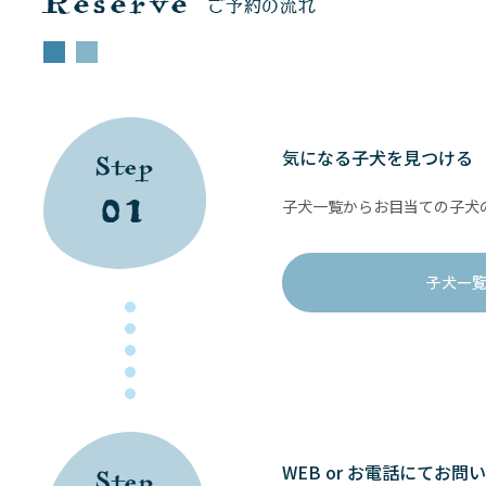
Reserve
ご予約の流れ
気になる子犬を見つける
Step
01
子犬一覧からお目当ての子犬
子犬一
WEB or お電話にてお問
Step