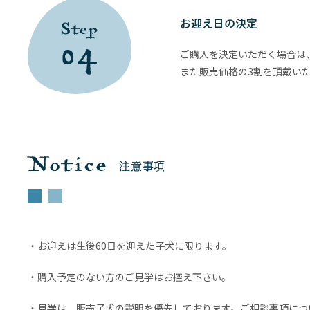
お迎え日の決定
Step
04
ご購入を決定いただく場合は
また販売価格の3割を頂戴い
Notice
注意事項
・お迎えは生後60日を迎えた子犬に限ります。
・購入予定のない方のご見学はお控え下さい。
・見学は、販売子犬の説明を優先しております。ご相談事項につ