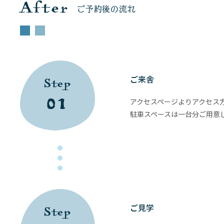
After
ご予約後の流れ
ご来舎
Step
01
アクセスページよりアクセス
駐車スペースは一台分ご用意
ご見学
Step